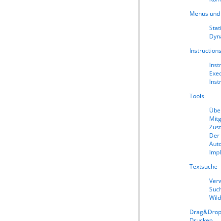
Menüs und 
Stat
Dyna
Instruction
Inst
Exe
Inst
Tools
Über
Mitg
Zust
Der
Auto
Impl
Textsuche
Ver
Suc
Wil
Drag&Dro
Drucken