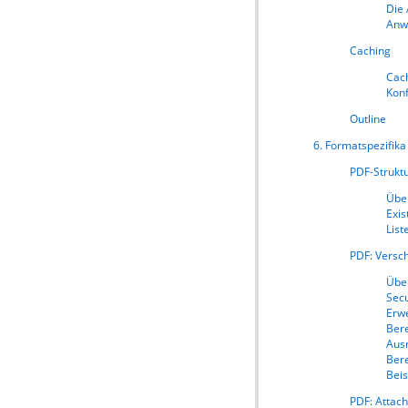
Die
Anw
Caching
Cac
Konf
Outline
6. Formatspezifika
PDF
-Strukt
Über
Exis
List
PDF
: Versc
Über
Secu
Erw
Bere
Aus
Bere
Bei
PDF
: Attac