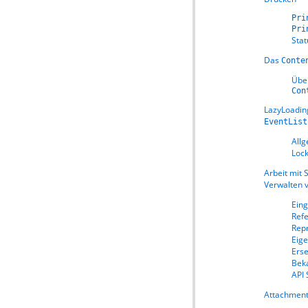
Pri
Pri
Sta
Das
Conte
Über
Con
LazyLoadi
EventList
Allg
Lock
Arbeit mit
Verwalten 
Eing
Refe
Repr
Eige
Erse
Bek
API
S
Attachmen