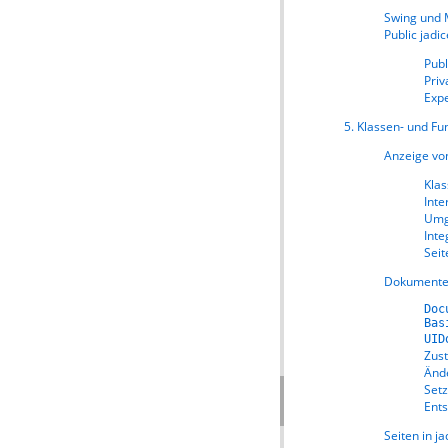
Swing und 
Public jadi
Publ
Priv
Expe
5. Klassen- und Fu
Anzeige v
Klas
Inte
Umg
Int
Seit
Dokumente 
Doc
Bas
UID
Zus
Änd
Set
Ent
Seiten in ja