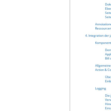
Dok
Ebe
Seit
Sei
Annotation
Ressource
4. Integration der
Komponente
Dem
App
Bill
Allgemeine 
Action & 
Über
Ein
Logging
Die
Ver
Hinw
Eins