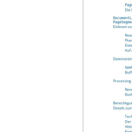
Pag
Die 
DocumentL
PageSegme
Einlesen v
Rea
Flu
Dat
Auf
Datenström
See
Buf
Processing 
Ren
Konf
Berechtigu
Details zu
Tech
Der 
Akti
Kom